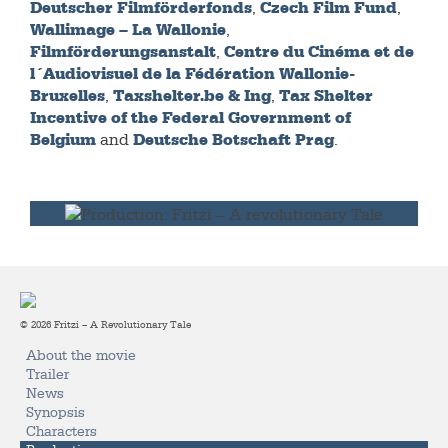
Deutscher Filmförderfonds
Czech Film Fund
,
,
Wallimage – La Wallonie
,
Filmförderungsanstalt
Centre du Cinéma et de
,
l´Audiovisuel de la Fédération Wallonie-
Bruxelles
Taxshelter.be & Ing
Tax Shelter
,
,
Incentive of the Federal Government of
Belgium
Deutsche Botschaft Prag
and
.
© 2026 Fritzi – A Revolutionary Tale
About the movie
Trailer
News
Synopsis
Characters