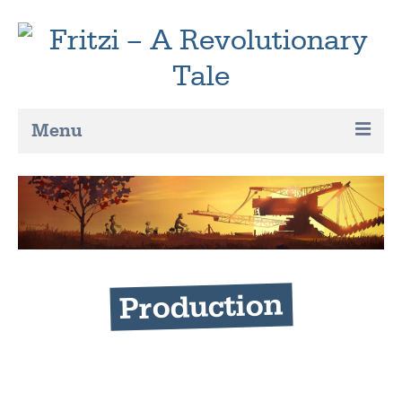
Menu
About the movie
Trailer
News
Synopsis
Production
Characters
Production
Distribution